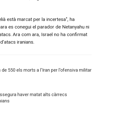
.
elià està marcat per la incertesa", ha
'ara es conegui el parador de Netanyahu ni
atacs. Ara com ara, Israel no ha confirmat
d'atacs iranians.
 550 els morts a l'Iran per l'ofensiva militar
 assegura haver matat alts càrrecs
anians