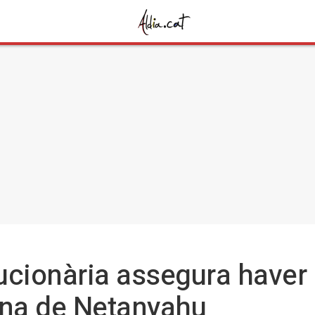
ucionària assegura haver 
cina de Netanyahu