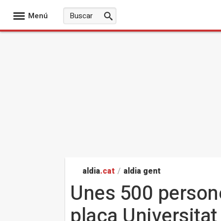
Menú
aldia
.cat
/
aldia gent
Unes 500 persones
plaça Universitat