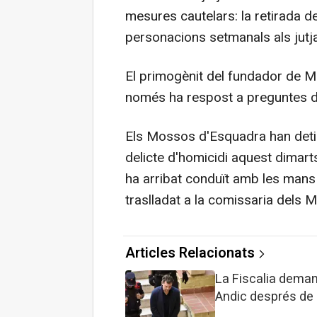
mesures cautelars: la retirada del
personacions setmanals als jutja
El primogènit del fundador de M
només ha respost a preguntes de
Els Mossos d'Esquadra han deti
delicte d'homicidi aquest dimarts
ha arribat conduït amb les mans
traslladat a la comissaria dels 
Articles Relacionats
La Fiscalia deman
Andic després de 