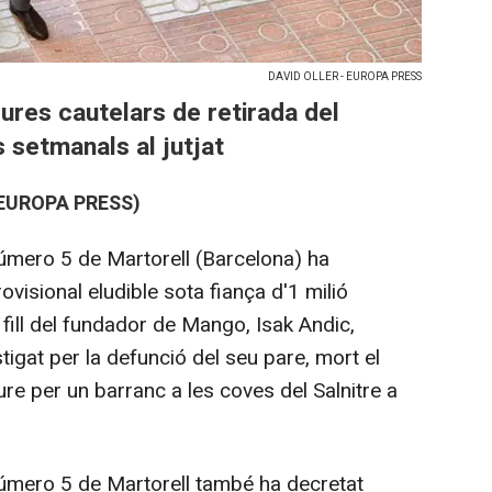
DAVID OLLER - EUROPA PRESS
res cautelars de retirada del
 setmanals al jutjat
EUROPA PRESS)
ó número 5 de Martorell (Barcelona) ha
visional eludible sota fiança d'1 milió
 fill del fundador de Mango, Isak Andic,
igat per la defunció del seu pare, mort el
e per un barranc a les coves del Salnitre a
ó número 5 de Martorell també ha decretat