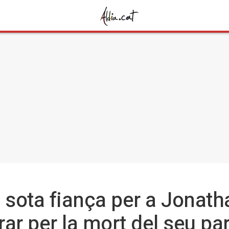
 sota fiança per a Jonat
ar per la mort del seu pa