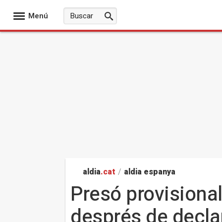
Menú
aldia
.cat
/
aldia espanya
Presó provisional
després de declar