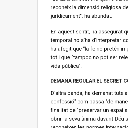
reconeix la dimensió religiosa de
jurídicament", ha abundat.
En aquest sentit, ha assegurat q
temporal no s'ha d'interpretar co
ha afegit que "la fe no pretén im
tot i que "tampoc no pot ser releg
vida pública".
DEMANA REGULAR EL SECRET 
D'altra banda, ha demanat tutelar
confessió" com passa "de maner
finalitat de "preservar un espai sa
obrir la seva ànima davant Déu
reconeixen les normes internacio