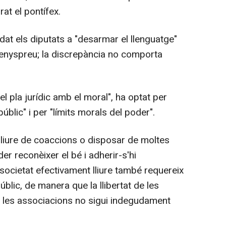
at el pontífex.
idat els diputats a "desarmar el llenguatge"
enyspreu; la discrepància no comporta
 pla jurídic amb el moral", ha optat per
úblic" i per "límits morals del poder".
er lliure de coaccions o disposar de moltes
der reconèixer el bé i adherir-s'hi
societat efectivament lliure també requereix
úblic, de manera que la llibertat de les
e les associacions no sigui indegudament