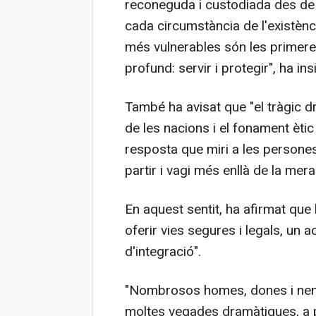
reconeguda i custodiada des de l
cada circumstància de l'existènc
més vulnerables són les primeres 
profund: servir i protegir", ha insi
També ha avisat que "el tràgic dr
de les nacions i el fonament ètic 
resposta que miri a les persones
partir i vagi més enllà de la mera
En aquest sentit, ha afirmat que 
oferir vies segures i legals, un a
d'integració".
"Nombrosos homes, dones i nens
moltes vegades dramàtiques, a pa