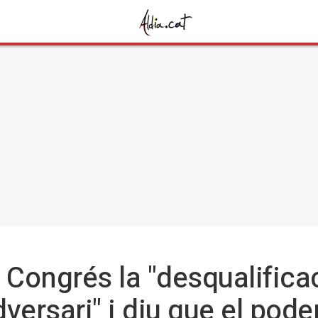
l Congrés la "desqualifica
ersari" i diu que el poder