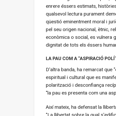
enrere éssers estimats, històries
qualsevol lectura purament demo
qüestió eminentment moral i jurí
pel seu origen nacional, ètnic, re
econòmica o social, es vulnera gr
dignitat de tots els éssers human
LA PAU COM A "ASPIRACIÓ POLÍ
D'altra banda, ha remarcat que "
espiritual i cultural que es mani
polarització i desconfiança recí
"la pau es presenta com una aspir
Així mateix, ha defensat la lliber
"La llibertat sobre la qual s'edif