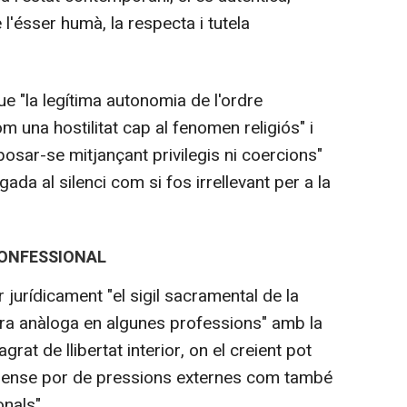
 l'ésser humà, la respecta i tutela
ue "la legítima autonomia de l'ordre
m una hostilitat cap al fenomen religiós" i
posar-se mitjançant privilegis ni coercions"
ada al silenci com si fos irrellevant per a la
CONFESSIONAL
 jurídicament "el sigil sacramental de la
a anàloga en algunes professions" amb la
grat de llibertat interior, on el creient pot
 sense por de pressions externes com també
nals".