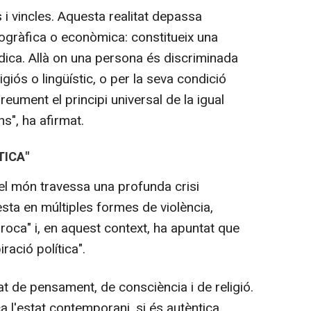
 i vincles. Aquesta realitat depassa
gràfica o econòmica: constitueix una
dica. Allà on una persona és discriminada
ligiós o lingüístic, o per la seva condició
eument el principi universal de la igual
s", ha afirmat.
TICA"
el món travessa una profunda crisi
festa en múltiples formes de violència,
proca" i, en aquest context, ha apuntat que
ació política".
tat de pensament, de consciència i de religió.
ica l'estat contemporani, si és autèntica,