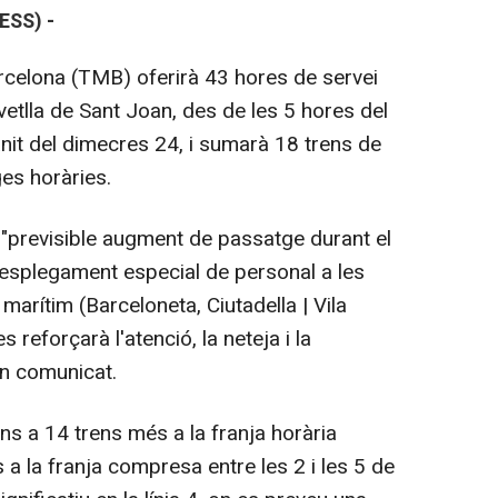
ESS) -
celona (TMB) oferirà 43 hores de servei
vetlla de Sant Joan, des de les 5 hores del
anit del dimecres 24, i sumarà 18 trens de
ges horàries.
l "previsible augment de passatge durant el
l desplegament especial de personal a les
arítim (Barceloneta, Ciutadella | Vila
s reforçarà l'atenció, la neteja i la
un comunicat.
ins a 14 trens més a la franja horària
 a la franja compresa entre les 2 i les 5 de