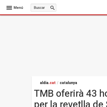
Menú
aldia
.cat
/
catalunya
TMB oferirà 43 h
per la revetlla d