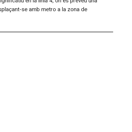
gnificatiu en la línia 4, on es preveu una
splaçant-se amb metro a la zona de