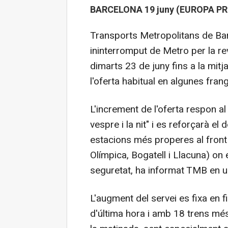
BARCELONA 19 juny (EUROPA PR
Transports Metropolitans de Bar
ininterromput de Metro per la re
dimarts 23 de juny fins a la mitj
l'oferta habitual en algunes fran
L'increment de l'oferta respon a
vespre i la nit" i es reforçarà e
estacions més properes al front m
Olímpica, Bogatell i Llacuna) on e
seguretat, ha informat TMB en 
L'augment del servei es fixa en f
d'última hora i amb 18 trens més