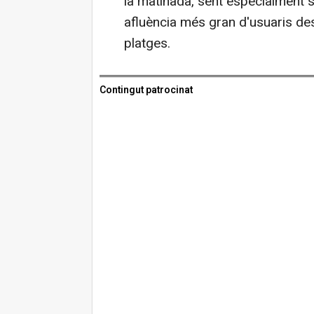
la matinada, sent especialment si
afluència més gran d'usuaris de
platges.
Contingut patrocinat