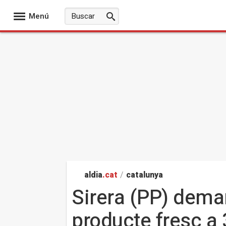
Menú
aldia
.cat
/
catalunya
Sirera (PP) dema
producte fresc a 