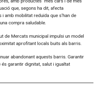
ores, amb productes "més cars i de més
tuació que, segons ha dit, afecta
 i amb mobilitat reduïda que s'han de
r una compra saludable.
itut de Mercats municipal impulsi un model
mitat aprofitant locals buits als barris.
inuar abandonant aquests barris. Garantir
s garantir dignitat, salut i igualtat