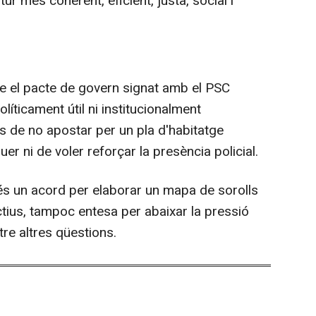
ur més coherent, eficient, justa, social i
e el pacte de govern signat amb el PSC
líticament útil ni institucionalment
tes de no apostar per un pla d'habitatge
guer ni de voler reforçar la presència policial.
s un acord per elaborar un mapa de sorolls
ctius, tampoc entesa per abaixar la pressió
ntre altres qüestions.