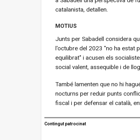
a Sabadell una perspectiva de fut
catalanista, detallen.
MOTIUS
Junts per Sabadell considera qu
l'octubre del 2023 "no ha estat po
equilibrat" i acusen els socialis
social valent, assequible i de llo
També lamenten que no hi hagué
nocturns per reduir punts confli
fiscal i per defensar el català, e
Contingut patrocinat