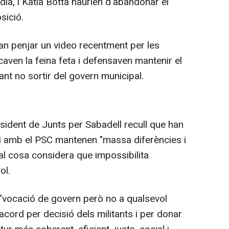
ldia, i Katia Botta haurien d'abandonar el
sició.
an penjar un video recentment per les
icaven la feina feta i defensaven mantenir el
tant no sortir del govern municipal.
esident de Junts per Sabadell recull que han
 i amb el PSC mantenen "massa diferències i
al cosa considera que impossibilita
ol.
 "vocació de govern però no a qualsevol
acord per decisió dels militants i per donar