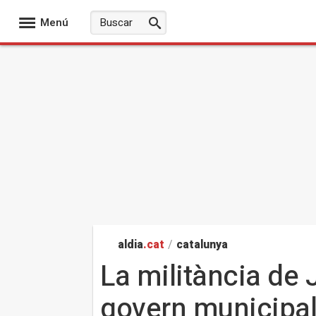
Menú
aldia
.cat
/
catalunya
La militància de 
govern municipa