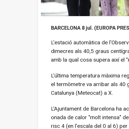
BARCELONA 8 jul. (EUROPA PRES
L'estació automàtica de l'Observ
dimecres als 40,5 graus centígr
amb la qual cosa supera així el 
L'última temperatura màxima regi
el termòmetre va arribar als 40 
Catalunya (Meteocat) a X.
L'Ajuntament de Barcelona ha act
onada de calor "molt intensa" d
risc 4 (en l'escala del 0 al 6) pe