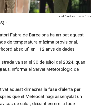
David Zorrakino - Europa Press
S) -
atori Fabra de Barcelona ha arribat aquest
ads de temperatura màxima provisional,
"rècord absolut" en 112 anys de dades.
strada va ser el 30 de juliol del 2024, quan
graus, informa el Servei Meteorològic de
ivat aquest dimecres la fase d'alerta per
esprés que el Meteocat hagi assenyalat un
r avisos de calor, deixant enrere la fase