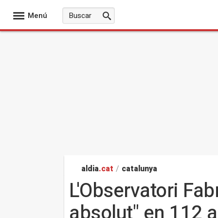
Menú
aldia
.cat
/
catalunya
L'Observatori Fabr
absolut" en 112 