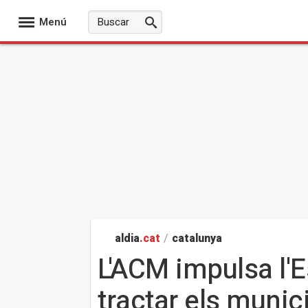
Menú
aldia
.cat
/
catalunya
L'ACM impulsa l'E
tractar els munic