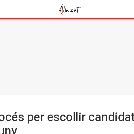
rocés per escollir candida
juny