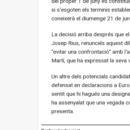
del proper 1 de juny es constitui
si s'esgoten els terminis establer
coneixerà el diumenge 21 de jun
La decisió arriba després que el
Josep Rius, renunciés aquest di
"evitar una confrontació" amb l'a
Martí, que ha expressat la seva vo
Un altre dels potencials candida
defensat en declaracions a Euro
sentit que hi hagués una designa
ha assenyalat que una vegada c
presenta.