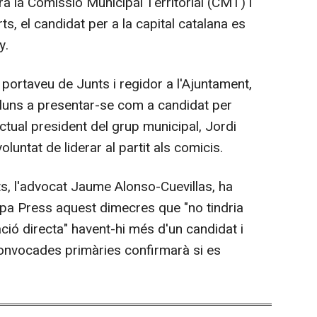
rà la Comissió Municipal Territorial (CMT) i
ts, el candidat per a la capital catalana es
y.
 portaveu de Junts i regidor a l'Ajuntament,
lluns a presentar-se com a candidat per
ctual president del grup municipal, Jordi
luntat de liderar al partit als comicis.
ts, l'advocat Jaume Alonso-Cuevillas, ha
pa Press aquest dimecres que "no tindria
ció directa" havent-hi més d'un candidat i
onvocades primàries confirmarà si es