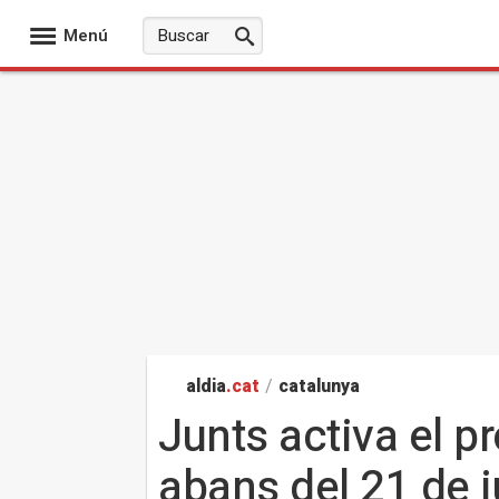
Menú
aldia
.cat
/
catalunya
Junts activa el p
abans del 21 de 