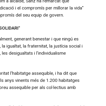
com a alcalde, Sanz ha remarcat que
dicació i el compromís per millorar la vida"
ompromís del seu equip de govern.
SOLIDARI"
ualment, generant benestar i que ningú es
la igualtat, la fraternitat, la justícia social i
s, les desigualtats i l'individualisme
ritat l'habitatge assequible, i ha dit que
als anys vinents més de 1.200 habitatges
 preu assequible per als col·lectius amb