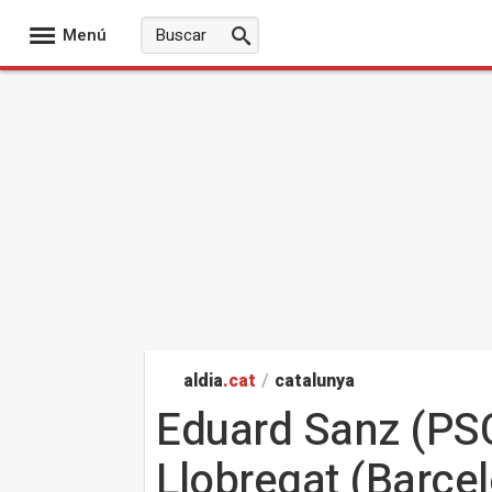
Menú
aldia
.cat
/
catalunya
Eduard Sanz (PSC)
Llobregat (Barce