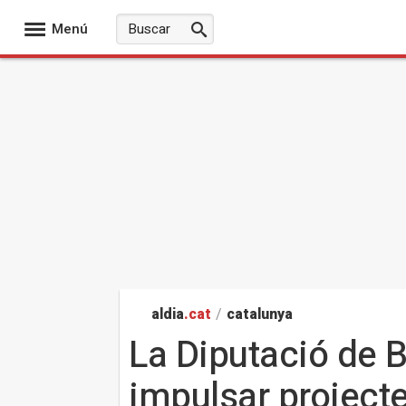
Menú
aldia
.cat
/
catalunya
La Diputació de 
impulsar project