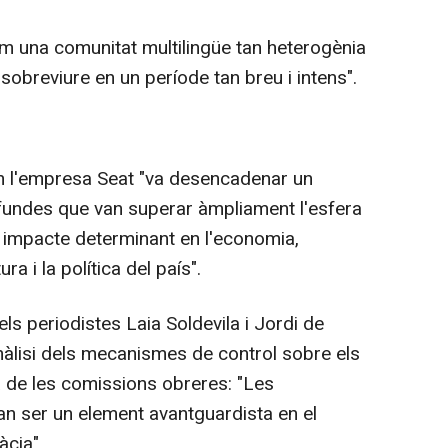
 una comunitat multilingüe tan heterogènia
 sobreviure en un període tan breu i intens".
m l'empresa Seat "va desencadenar un
fundes que van superar àmpliament l'esfera
n impacte determinant en l'economia,
ura i la política del país".
ls periodistes Laia Soldevila i Jordi de
anàlisi dels mecanismes de control sobre els
ina de les comissions obreres: "Les
van ser un element avantguardista en el
cia".