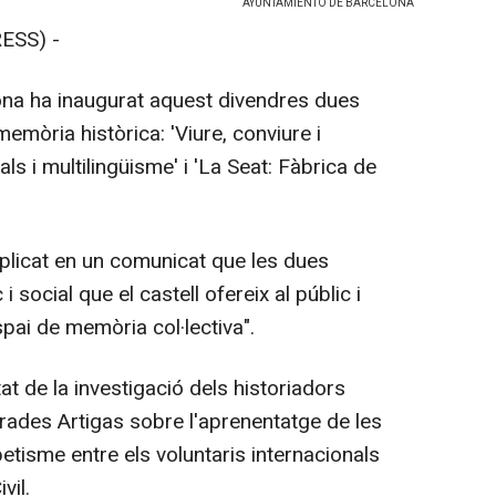
AYUNTAMIENTO DE BARCELONA
ESS) -
lona ha inaugurat aquest divendres dues
emòria històrica: 'Viure, conviure i
ls i multilingüisme' i 'La Seat: Fàbrica de
plicat en un comunicat que les dues
i social que el castell ofereix al públic i
pai de memòria col·lectiva".
at de la investigació dels historiadors
ades Artigas sobre l'aprenentatge de les
fabetisme entre els voluntaris internacionals
vil.