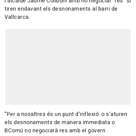
l'alcalde Jaume Collboni amb no negociar "res" si
tiren endavant els desnonaments al barri de
Vallcarca.
"Per a nosaltres és un punt d'inflexió: o s'aturen
els desnonaments de manera immediata o
BComú no negociarà res amb el govern