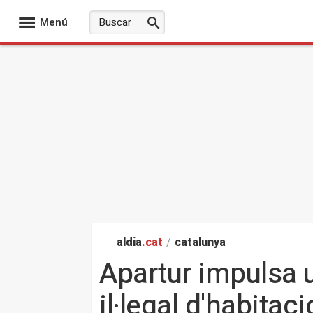
Menú
aldia
.cat
/
catalunya
Apartur impulsa u
il·legal d'habitac