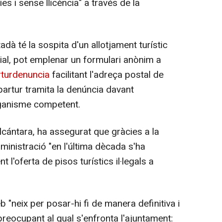
es i sense llicència" a través de la
adà té la sospita d'un allotjament turístic
ial, pot emplenar un formulari anònim a
rturdenuncia
facilitant l'adreça postal de
Apartur tramita la denúncia davant
rganisme competent.
Alcántara, ha assegurat que gràcies a la
ministració "en l'última dècada s'ha
l'oferta de pisos turístics il·legals a
b "neix per posar-hi fi de manera definitiva i
reocupant al qual s'enfronta l'ajuntament: