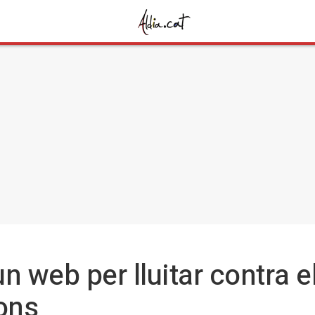
n web per lluitar contra el
ions