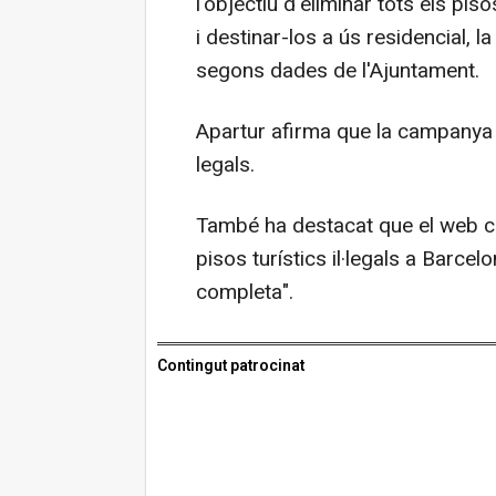
l'objectiu d'eliminar tots els pis
i destinar-los a ús residencial, 
segons dades de l'Ajuntament.
Apartur afirma que la campanya v
legals.
També ha destacat que el web c
pisos turístics il·legals a Barcel
completa".
Contingut patrocinat