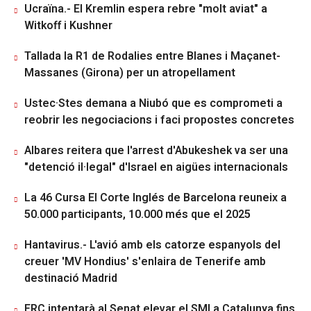
Ucraïna.- El Kremlin espera rebre "molt aviat" a
Witkoff i Kushner
Tallada la R1 de Rodalies entre Blanes i Maçanet-
Massanes (Girona) per un atropellament
Ustec·Stes demana a Niubó que es comprometi a
reobrir les negociacions i faci propostes concretes
Albares reitera que l'arrest d'Abukeshek va ser una
"detenció il·legal" d'Israel en aigües internacionals
La 46 Cursa El Corte Inglés de Barcelona reuneix a
50.000 participants, 10.000 més que el 2025
Hantavirus.- L'avió amb els catorze espanyols del
creuer 'MV Hondius' s'enlaira de Tenerife amb
destinació Madrid
ERC intentarà al Senat elevar el SMI a Catalunya fins