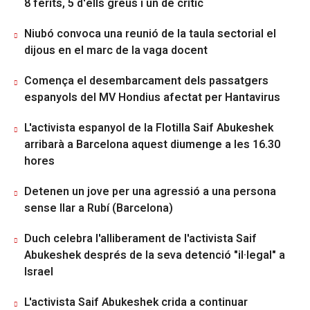
8 ferits, 5 d'ells greus i un de crític
Niubó convoca una reunió de la taula sectorial el
dijous en el marc de la vaga docent
Comença el desembarcament dels passatgers
espanyols del MV Hondius afectat per Hantavirus
L'activista espanyol de la Flotilla Saif Abukeshek
arribarà a Barcelona aquest diumenge a les 16.30
hores
Detenen un jove per una agressió a una persona
sense llar a Rubí (Barcelona)
Duch celebra l'alliberament de l'activista Saif
Abukeshek després de la seva detenció "il·legal" a
Israel
L'activista Saif Abukeshek crida a continuar