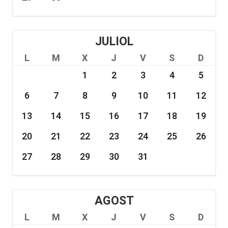
JULIOL
L
M
X
J
V
S
D
1
2
3
4
5
6
7
8
9
10
11
12
13
14
15
16
17
18
19
20
21
22
23
24
25
26
27
28
29
30
31
AGOST
L
M
X
J
V
S
D