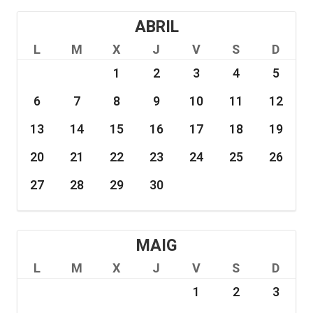
ABRIL
L
M
X
J
V
S
D
1
2
3
4
5
6
7
8
9
10
11
12
13
14
15
16
17
18
19
20
21
22
23
24
25
26
27
28
29
30
MAIG
L
M
X
J
V
S
D
1
2
3