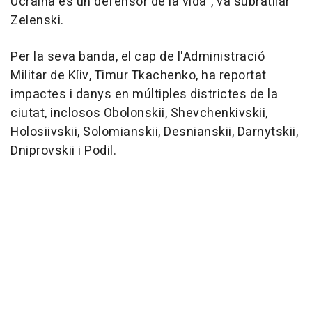
Ucraïna és un defensor de la vida", va subratllar
Zelenski.
Per la seva banda, el cap de l'Administració
Militar de Kíiv, Timur Tkachenko, ha reportat
impactes i danys en múltiples districtes de la
ciutat, inclosos Obolonskii, Shevchenkivskii,
Holosiivskii, Solomianskii, Desnianskii, Darnytskii,
Dniprovskii i Podil.