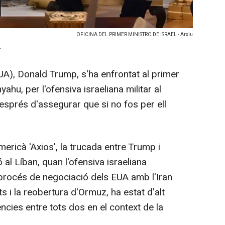
OFICINA DEL PRIMER MINISTRO DE ISRAEL - Arxiu
-
EUA), Donald Trump, s'ha enfrontat al primer
ahu, per l'ofensiva israeliana militar al
, després d'assegurar que si no fos per ell
ericà 'Axios', la trucada entre Trump i
 al Líban, quan l'ofensiva israeliana
procés de negociació dels EUA amb l'Iran
ts i la reobertura d'Ormuz, ha estat d'alt
ències entre tots dos en el context de la