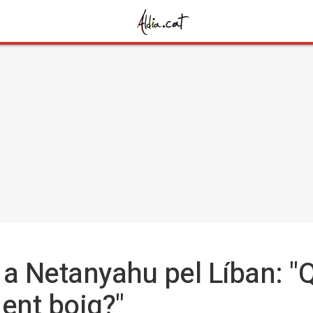
a Netanyahu pel Líban: "Q
ent boig?"