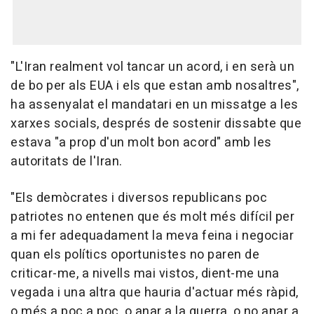
"L'Iran realment vol tancar un acord, i en serà un
de bo per als EUA i els que estan amb nosaltres",
ha assenyalat el mandatari en un missatge a les
xarxes socials, després de sostenir dissabte que
estava "a prop d'un molt bon acord" amb les
autoritats de l'Iran.
"Els demòcrates i diversos republicans poc
patriotes no entenen que és molt més difícil per
a mi fer adequadament la meva feina i negociar
quan els polítics oportunistes no paren de
criticar-me, a nivells mai vistos, dient-me una
vegada i una altra que hauria d'actuar més ràpid,
o més a poc a poc, o anar a la guerra, o no anar a