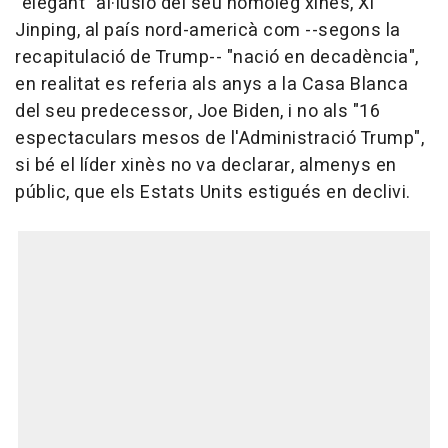
"elegant" al·lusió del seu homòleg xinès, Xi
Jinping, al país nord-americà com --segons la
recapitulació de Trump-- "nació en decadència",
en realitat es referia als anys a la Casa Blanca
del seu predecessor, Joe Biden, i no als "16
espectaculars mesos de l'Administració Trump",
si bé el líder xinès no va declarar, almenys en
públic, que els Estats Units estigués en declivi.