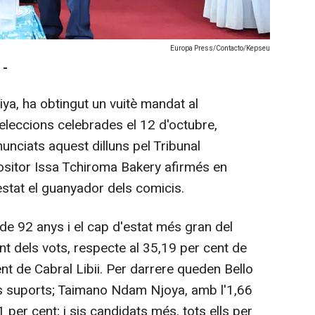
Europa Press/Contacto/Kepseu
 -
iya, ha obtingut un vuitè mandat al
 eleccions celebrades el 12 d'octubre,
nunciats aquest dilluns pel Tribunal
positor Issa Tchiroma Bakery afirmés en
estat el guanyador dels comicis.
 de 92 anys i el cap d'estat més gran del
nt dels vots, respecte al 35,19 per cent de
nt de Cabral Libii. Per darrere queden Bello
ls suports; Taimano Ndam Njoya, amb l'1,66
 per cent; i sis candidats més, tots ells per