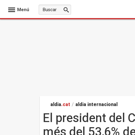
Menú
aldia
.cat
/
aldia internacional
El president del
més del 53,6% de