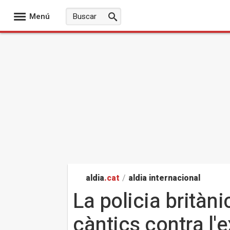
Menú
aldia
.cat
/
aldia internacional
La policia britàn
càntics contra l'e