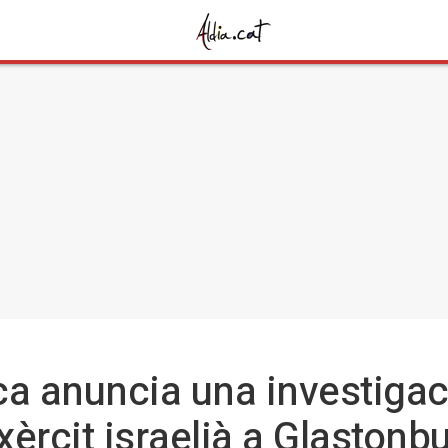
ica anuncia una investigac
xèrcit israelià a Glastonb