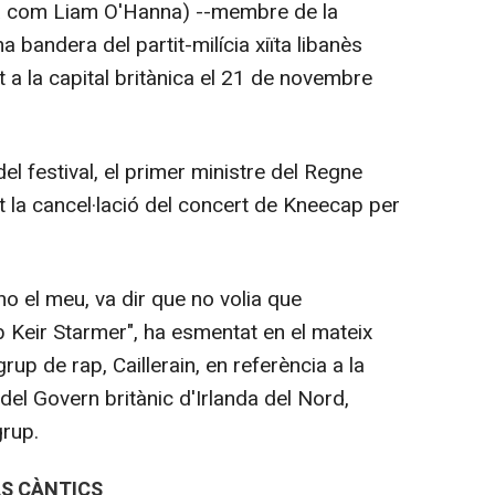
cia com Liam O'Hanna) --membre de la
a bandera del partit-milícia xiïta libanès
 a la capital britànica el 21 de novembre
del festival, el primer ministre del Regne
t la cancel·lació del concert de Kneecap per
 no el meu, va dir que no volia que
b Keir Starmer", ha esmentat en el mateix
up de rap, Caillerain, en referència a la
a del Govern britànic d'Irlanda del Nord,
grup.
S CÀNTICS