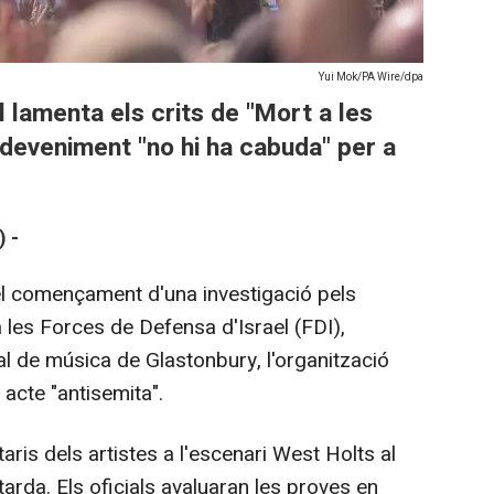
Yui Mok/PA Wire/dpa
al lamenta els crits de "Mort a les
sdeveniment "no hi ha cabuda" per a
 -
 el començament d'una investigació pels
 les Forces de Defensa d'Israel (FDI),
ival de música de Glastonbury, l'organització
acte "antisemita".
is dels artistes a l'escenari West Holts al
arda. Els oficials avaluaran les proves en