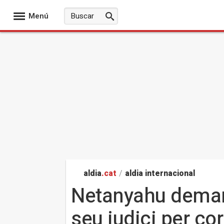
Menú
aldia
.cat
/
aldia internacional
Netanyahu demana
seu judici per co