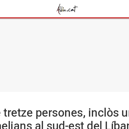
 tretze persones, inclòs u
lians al sud-est del Líba