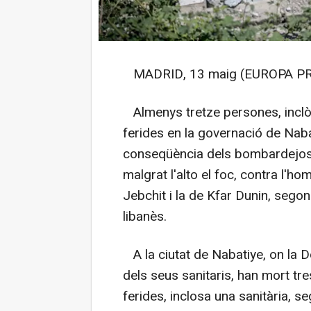
MADRID, 13 maig (EUROPA PR
Almenys tretze persones, inclòs 
ferides en la governació de Naba
conseqüència dels bombardejos 
malgrat l'alto el foc, contra l'ho
Jebchit i la de Kfar Dunin, segons
libanès.
A la ciutat de Nabatiye, on la D
dels seus sanitaris, han mort tr
ferides, inclosa una sanitària, 