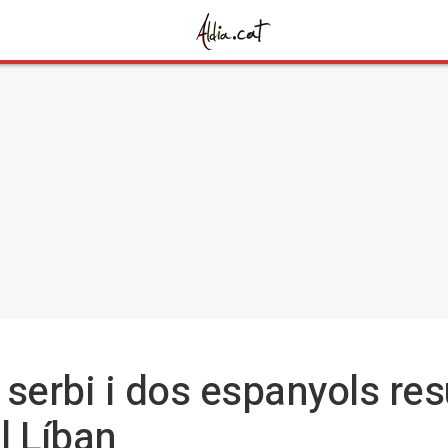
serbi i dos espanyols resu
l Líban