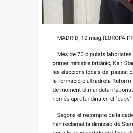
MADRID, 12 maig (EUROPA PR
Més de 70 diputats laboristes s
primer ministre britànic, Keir St
les eleccions locals del passat 
la formació d'ultradreta Reform 
de moment el mandatari laborista
només aprofundiria en el "caos" p
Segons el recompte de la caden
han reclamat la dimissió de Starm