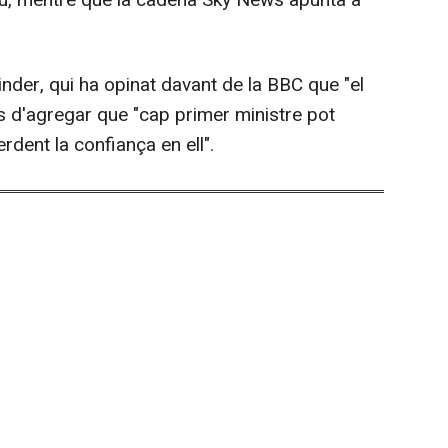
tiu, mentre que la cadena Sky News apunta a
der, qui ha opinat davant de la BBC que "el
ns d'agregar que "cap primer ministre pot
rdent la confiança en ell".