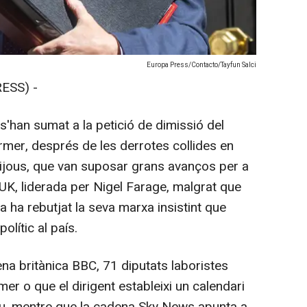
Europa Press/Contacto/Tayfun Salci
ESS) -
'han sumat a la petició de dimissió del
armer, després de les derrotes collides en
dijous, que van suposar grans avanços per a
UK, liderada per Nigel Farage, malgrat que
 ha rebutjat la seva marxa insistint que
olític al país.
a britànica BBC, 71 diputats laboristes
er o que el dirigent estableixi un calendari