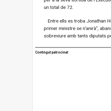
per a la seva sortida de l'Execu
un total de 72.
Entre ells es troba Jonathan Hin
primer ministre se n'anirà", aba
sobreviure amb tants diputats pe
Contingut patrocinat