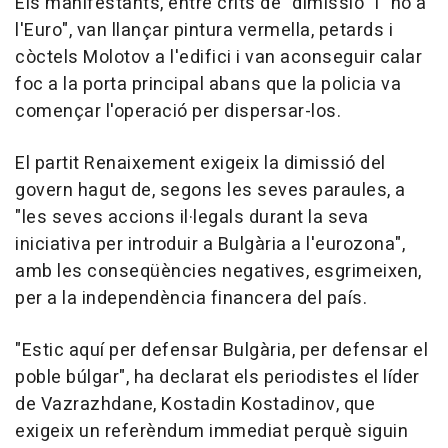
Els manifestants, entre crits de "dimissió" i "no a
l'Euro", van llançar pintura vermella, petards i
còctels Molotov a l'edifici i van aconseguir calar
foc a la porta principal abans que la policia va
començar l'operació per dispersar-los.
El partit Renaixement exigeix la dimissió del
govern hagut de, segons les seves paraules, a
"les seves accions il·legals durant la seva
iniciativa per introduir a Bulgària a l'eurozona",
amb les conseqüències negatives, esgrimeixen,
per a la independència financera del país.
"Estic aquí per defensar Bulgària, per defensar el
poble búlgar", ha declarat els periodistes el líder
de Vazrazhdane, Kostadin Kostadinov, que
exigeix un referèndum immediat perquè siguin