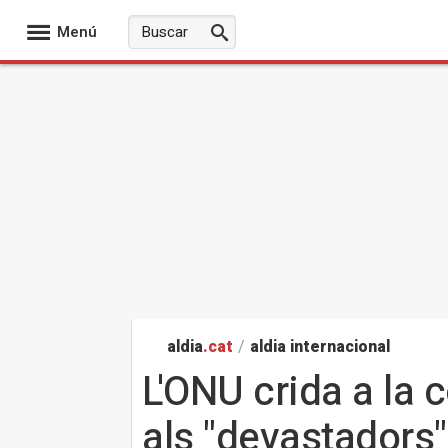
Menú
aldia
.cat
/
aldia internacional
L'ONU crida a la c
als "devastadors