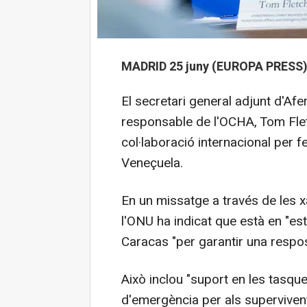
MADRID 25 juny (EUROPA PRESS)
El secretari general adjunt d'Af
responsable de l'OCHA, Tom Fletc
col·laboració internacional per f
Veneçuela.
En un missatge a través de les x
l'ONU ha indicat que està en "es
Caracas "per garantir una respost
Això inclou "suport en les tasqu
d'emergència per als supervivents