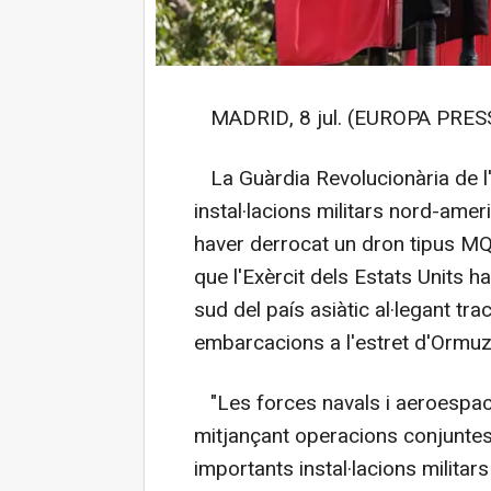
MADRID, 8 jul. (EUROPA PRESS
La Guàrdia Revolucionària de l'I
instal·lacions militars nord-amer
haver derrocat un dron tipus MQ
que l'Exèrcit dels Estats Units ha
sud del país asiàtic al·legant tr
embarcacions a l'estret d'Ormuz,
"Les forces navals i aeroespacia
mitjançant operacions conjuntes
importants instal·lacions milita