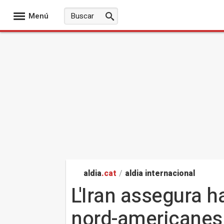
Menú
aldia
.cat
/
aldia internacional
L'Iran assegura ha
nord-americanes 