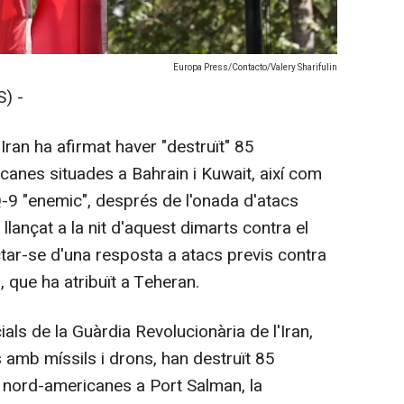
Europa Press/Contacto/Valery Sharifulin
) -
ran ha afirmat haver "destruït" 85
icanes situades a Bahrain i Kuwait, així com
-9 "enemic", després de l'onada d'atacs
 llançat a la nit d'aquest dimarts contra el
actar-se d'una resposta a atacs previs contra
 que ha atribuït a Teheran.
ls de la Guàrdia Revolucionària de l'Iran,
 amb míssils i drons, han destruït 85
rs nord-americanes a Port Salman, la