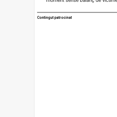
moment sense balanç de víctime
Contingut patrocinat