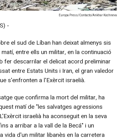
Europa Press/Contacto/Ankhar Kochneva
) -
re el sud de Líban han deixat almenys sis
atí, entre ells un militar, en la continuació
er descarrilar el delicat acord preliminar
t entre Estats Units i Iran, el gran valedor
ue s'enfronten a l'Exèrcit israelià.
satge que confirma la mort del militar, ha
quest matí de "les salvatges agressions
L'Exèrcit israelià ha aconseguit en la seva
s a arribar a la vall de la Becá" i un
vida d'un militar libanès en la carretera