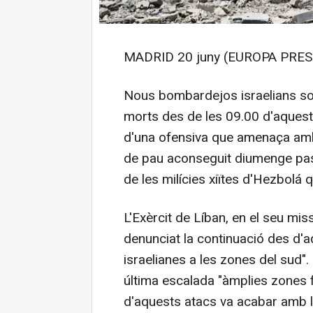
MADRID 20 juny (EUROPA PRESS
Nous bombardejos israelians sob
morts des de les 09.00 d'aquest m
d'una ofensiva que amenaça amb f
de pau aconseguit diumenge passa
de les milícies xiïtes d'Hezbolá q
L'Exèrcit de Líban, en el seu mis
denunciat la continuació des d'a
israelianes a les zones del sud". 
última escalada "àmplies zones fin
d'aquests atacs va acabar amb la 