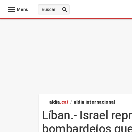
Menú
aldia
.cat
/
aldia internacional
Líban.- Israel re
bombardejos que d