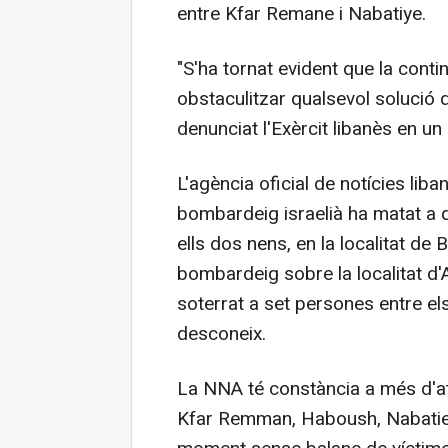
entre Kfar Remane i Nabatiye.
"S'ha tornat evident que la cont
obstaculitzar qualsevol solució qu
denunciat l'Exèrcit libanès en un
L'agència oficial de notícies lib
bombardeig israelià ha matat a 
ells dos nens, en la localitat de
bombardeig sobre la localitat d'A
soterrat a set persones entre els
desconeix.
La NNA té constància a més d'ata
Kfar Remman, Haboush, Nabatieh 