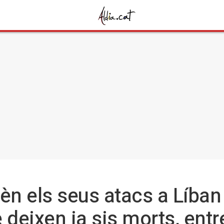
prèn els seus atacs a Líba
eixen ja sis morts, entre