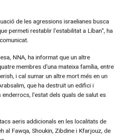
inuació de les agressions israelianes busca
e permeti restablir l'estabilitat a Líban", ha
 comunicat.
anesa, NNA, ha informat que un altre
quatre membres d'una mateixa família, entre
 Berish, i cal sumar un altre mort més en un
rabsalim, que ha destruït un edifici i
 enderrocs, l'estat dels quals de salut es
cs aeris addicionals en les localitats de
al Fawqa, Shoukin, Zibdine i Kfarjouz, de