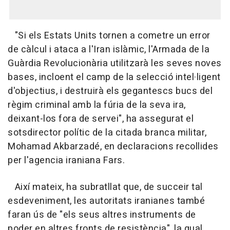
"Si els Estats Units tornen a cometre un error
de càlcul i ataca a l'Iran islàmic, l'Armada de la
Guàrdia Revolucionària utilitzarà les seves noves
bases, incloent el camp de la selecció intel·ligent
d'objectius, i destruirà els gegantescs bucs del
règim criminal amb la fúria de la seva ira,
deixant-los fora de servei", ha assegurat el
sotsdirector polític de la citada branca militar,
Mohamad Akbarzadé, en declaracions recollides
per l'agencia iraniana Fars.
Així mateix, ha subratllat que, de succeir tal
esdeveniment, les autoritats iranianes també
faran ús de "els seus altres instruments de
poder en altres fronts de resistència", la qual