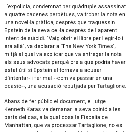
L'expolicia, condemnat per quàdruple assassinat
a quatre cadenes perpètues, va trobar la nota en
una novel·la gràfica, després que traguessin
Epstein de la seva cel·la després de l'aparent
intent de suïcidi. "Vaig obrir el llibre per llegir-lo i
era allà", va declarar a 'The New York Times',
mitjà al qual va explicar que va entregar la nota
als seus advocats perquè creia que podria haver
estat útil si Epstein el tornava a acusar
d'intentar-li fer mal --com va passar en una
ocasió--, una acusació rebutjada per Tartaglione.
Abans de fer públic el document, el jutge
Kenneth Karas va demanar la seva opinió a les
parts del cas, a la qual cosa la Fiscalia de
Manhattan, que va processar Tartaglione, no es