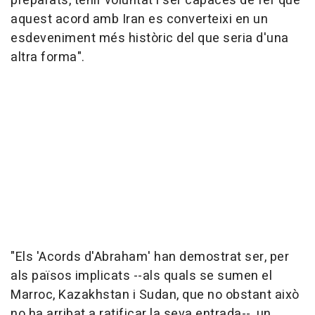
preparats, tenir voluntat i ser capaces de fer que
aquest acord amb Iran es converteixi en un
esdeveniment més històric del que seria d'una
altra forma".
"Els 'Acords d'Abraham' han demostrat ser, per
als països implicats --als quals se sumen el
Marroc, Kazakhstan i Sudan, que no obstant això
no ha arribat a ratificar la seva entrada--, un