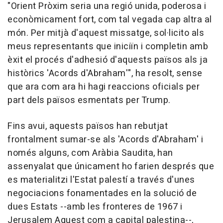
"Orient Pròxim seria una regió unida, poderosa i
econòmicament fort, com tal vegada cap altra al
món. Per mitjà d'aquest missatge, sol·licito als
meus representants que iniciïn i completin amb
èxit el procés d'adhesió d'aquests països als ja
històrics 'Acords d'Abraham'", ha resolt, sense
que ara com ara hi hagi reaccions oficials per
part dels països esmentats per Trump.
Fins avui, aquests països han rebutjat
frontalment sumar-se als 'Acords d'Abraham' i
només alguns, com Aràbia Saudita, han
assenyalat que únicament ho farien després que
es materialitzi l'Estat palestí a través d'unes
negociacions fonamentades en la solució de
dues Estats --amb les fronteres de 1967 i
Jerusalem Aquest com a capital palestina--,