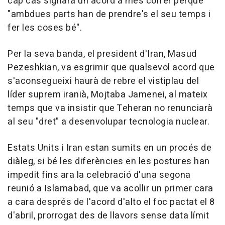
cap cas signarà un acord a més córrer perquè
"ambdues parts han de prendre's el seu temps i
fer les coses bé".
Per la seva banda, el president d'Iran, Masud
Pezeshkian, va esgrimir que qualsevol acord que
s'aconsegueixi haurà de rebre el vistiplau del
líder suprem iranià, Mojtaba Jamenei, al mateix
temps que va insistir que Teheran no renunciarà
al seu "dret" a desenvolupar tecnologia nuclear.
Estats Units i Iran estan sumits en un procés de
diàleg, si bé les diferències en les postures han
impedit fins ara la celebració d'una segona
reunió a Islamabad, que va acollir un primer cara
a cara després de l'acord d'alto el foc pactat el 8
d'abril, prorrogat des de llavors sense data límit