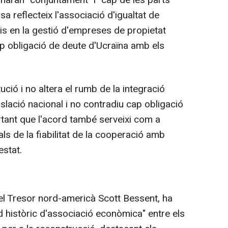
naran "conjuntament" i "cap de les parts
sa reflecteix l'associació d'igualtat de
is en la gestió d'empreses de propietat
ap obligació de deute d'Ucraïna amb els
ció i no altera el rumb de la integració
slació nacional i no contradiu cap obligació
rtant que l'acord també serveixi com a
ls de la fiabilitat de la cooperació amb
estat.
del Tresor nord-americà Scott Bessent, ha
rd històric d'associació econòmica" entre els