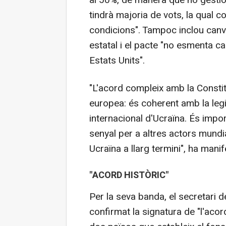
al 50%, de manera que ho gestio
tindrà majoria de vots, la qual co
condicions". Tampoc inclou canv
estatal i el pacte "no esmenta c
Estats Units".
"L'acord compleix amb la Constitu
europea: és coherent amb la legi
internacional d'Ucraïna. És impo
senyal per a altres actors mundia
Ucraïna a llarg termini", ha manif
"ACORD HISTÒRIC"
Per la seva banda, el secretari 
confirmat la signatura de "l'aco