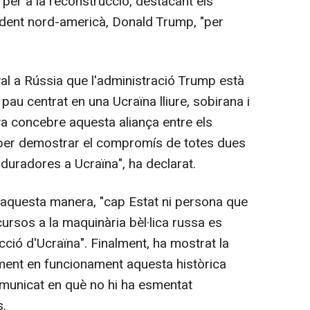
 per a la reconstrucció, destacant els
ident nord-americà, Donald Trump, "per
al a Rússia que l'administració Trump està
 centrat en una Ucraïna lliure, sobirana i
va concebre aquesta aliança entre els
 per demostrar el compromís de totes dues
 duradores a Ucraïna", ha declarat.
d'aquesta manera, "cap Estat ni persona que
cursos a la maquinària bèl·lica russa es
cció d'Ucraïna". Finalment, ha mostrat la
ment en funcionament aquesta històrica
municat en què no hi ha esmentat
s.