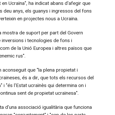
 en Ucraïna", ha indicat abans d'afegir que
s deu anys, els guanys i ingressos del fons
nverteixin en projectes nous a Ucraïna.
a mostra de suport per part del Govern
 inversions i tecnologies de fons i
 com de la Unió Europea i altres països que
'enemic rus".
 aconseguit que "la plena propietat i
raïneses, és a dir, que tots els recursos del
" i "és l'Estat ucraïnès qui determina on i
continua sent de propietat ucraïnesa".
cta d'una associació igualitària que funciona