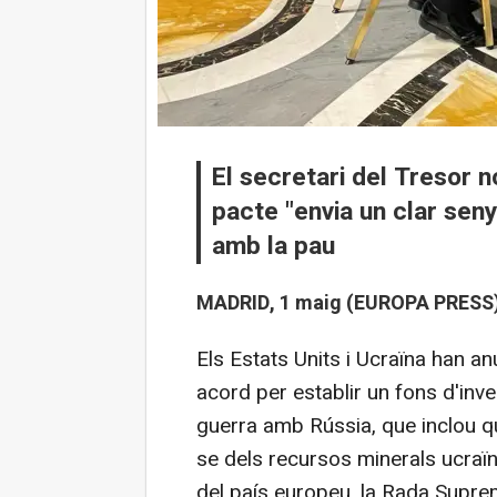
El secretari del Tresor 
pacte "envia un clar sen
amb la pau
MADRID, 1 maig (EUROPA PRESS)
Els Estats Units i Ucraïna han a
acord per establir un fons d'inv
guerra amb Rússia, que inclou q
se dels recursos minerals ucraïn
del país europeu, la Rada Supre