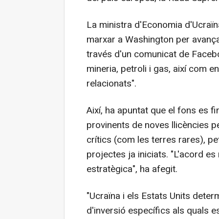
La ministra d'Economia d'Ucraïna
marxar a Washington per avançar 
través d'un comunicat de Facebo
mineria, petroli i gas, així com 
relacionats".
Així, ha apuntat que el fons es 
provinents de noves llicències p
crítics (com les terres rares), pe
projectes ja iniciats. "L'acord es
estratègica", ha afegit.
"Ucraïna i els Estats Units dete
d'inversió específics als quals e