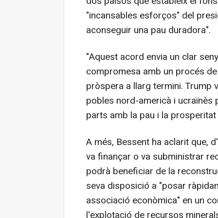
dos països que estableix el fons
"incansables esforços" del pres
aconseguir una pau duradora".
"Aquest acord envia un clar seny
compromesa amb un procés de pau
pròspera a llarg termini. Trump 
pobles nord-americà i ucraïnès
parts amb la pau i la prosperitat
A més, Bessent ha aclarit que, 
va finançar o va subministrar re
podrà beneficiar de la reconstru
seva disposició a "posar ràpida
associació econòmica" en un co
l'explotació de recursos mineral