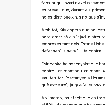
fons pugui invertir exclusivament
es preveu que, durant els primer
no es distribueixin, sinó que s'i
Amb tot, Kíiv espera que aquest
nord-americà els "ajudi a atreure
empreses tant dels Estats Units
defensen" la seva "lluita contra l
Sviridenko ha assenyalat que han
control" es mantingui en mans uc
seu territori "pertanyen a Ucraïna
què extreure", ja que "el subsol 
Així mateix, ha afegit que es tra