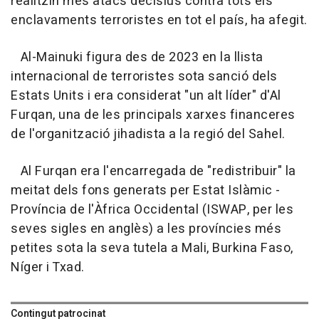
realitzin més atacs decisius contra tots els
enclavaments terroristes en tot el país, ha afegit.
Al-Mainuki figura des de 2023 en la llista
internacional de terroristes sota sanció dels
Estats Units i era considerat "un alt líder" d'Al
Furqan, una de les principals xarxes financeres
de l'organització jihadista a la regió del Sahel.
Al Furqan era l'encarregada de "redistribuir" la
meitat dels fons generats per Estat Islàmic -
Província de l'Àfrica Occidental (ISWAP, per les
seves sigles en anglès) a les províncies més
petites sota la seva tutela a Mali, Burkina Faso,
Níger i Txad.
Contingut patrocinat