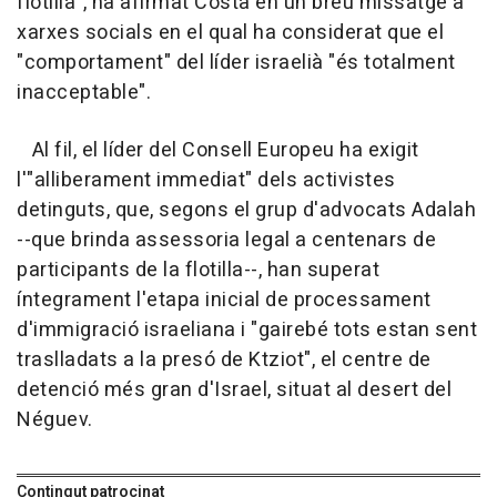
flotilla", ha afirmat Costa en un breu missatge a
xarxes socials en el qual ha considerat que el
"comportament" del líder israelià "és totalment
inacceptable".
Al fil, el líder del Consell Europeu ha exigit
l'"alliberament immediat" dels activistes
detinguts, que, segons el grup d'advocats Adalah
--que brinda assessoria legal a centenars de
participants de la flotilla--, han superat
íntegrament l'etapa inicial de processament
d'immigració israeliana i "gairebé tots estan sent
traslladats a la presó de Ktziot", el centre de
detenció més gran d'Israel, situat al desert del
Néguev.
Contingut patrocinat