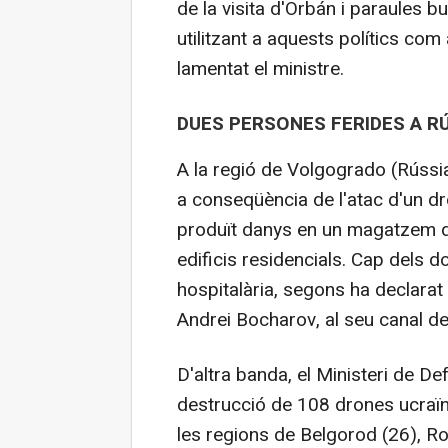
de la visita d'Orbán i paraules b
utilitzant a aquests polítics com
lamentat el ministre.
DUES PERSONES FERIDES A R
A la regió de Volgogrado (Rússi
a conseqüència de l'atac d'un dr
produït danys en un magatzem d
edificis residencials. Cap dels do
hospitalària, segons ha declarat
Andrei Bocharov, al seu canal d
D'altra banda, el Ministeri de D
destrucció de 108 drones ucraïne
les regions de Belgorod (26), Ro