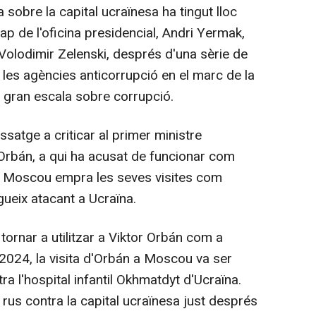
sobre la capital ucraïnesa ha tingut lloc
ap de l'oficina presidencial, Andri Yermak,
 Volodimir Zelenski, després d'una sèrie de
t les agències anticorrupció en el marc de la
 a gran escala sobre corrupció.
ssatge a criticar al primer ministre
r Orbán, a qui ha acusat de funcionar com
 Moscou empra les seves visites com
ueix atacant a Ucraïna.
ornar a utilitzar a Viktor Orbán com a
2024, la visita d'Orbán a Moscou va ser
ra l'hospital infantil Okhmatdyt d'Ucraïna.
rus contra la capital ucraïnesa just després