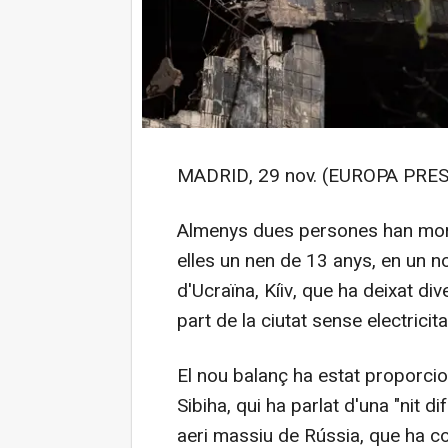
MADRID, 29 nov. (EUROPA PRES
Almenys dues persones han mort 
elles un nen de 13 anys, en un no
d'Ucraïna, Kíiv, que ha deixat div
part de la ciutat sense electricita
El nou balanç ha estat proporcion
Sibiha, qui ha parlat d'una "nit di
aeri massiu de Rússia, que ha co