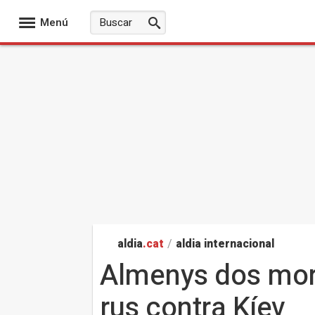
Menú
aldia
.cat
/
aldia internacional
Almenys dos mort
rus contra Kíev