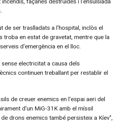
 incendis, façanes destruïdes i l'ensulsiada
.
 de ser traslladats a l'hospital, inclòs el
 troba en estat de gravetat, mentre que la
serveis d'emergència en el lloc.
 sense electricitat a causa dels
cnics continuen treballant per restablir el
sils de creuer enemics en l'espai aeri del
nlairament d'un MiG-31K amb el míssil
 de drons enemics també persisteix a Kíev",