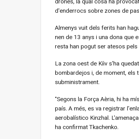
drones, la qual cosa ha provocat
d'enderrocs sobre zones de pas
Almenys vuit dels ferits han hagut
nen de 13 anys i una dona que es
resta han pogut ser atesos pels 
La zona oest de Kíiv s'ha quedat
bombardejos i, de moment, els tè
subministrament.
"Segons la Força Aèria, hi ha mís
país. A més, es va registrar l'e
aerobalístico Kinzhal. L'amenaça
ha confirmat Tkachenko.