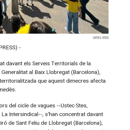
USTEC·STES
PRESS) -
 davant els Serveis Territorials de la
 Generalitat al Baix Llobregat (Barcelona),
erritorialitzada que aquest dimecres afecta
enedès.
rs del cicle de vagues --Ustec·Stes,
a Intersindical--, s'han concentrat davant
 Miró de Sant Feliu de Llobregat (Barcelona),