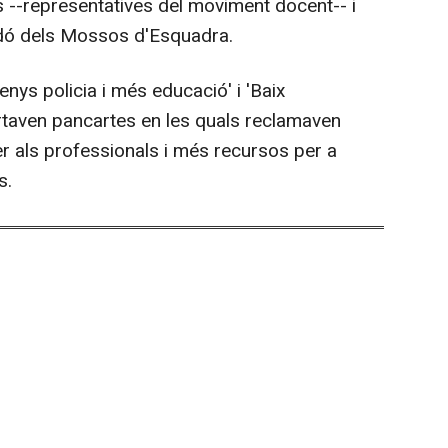
 --representatives del moviment docent-- i
ordó dels Mossos d'Esquadra.
nys policia i més educació' i 'Baix
portaven pancartes en les quals reclamaven
 per als professionals i més recursos per a
s.