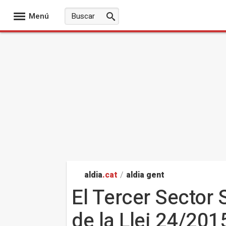
Menú
aldia
.cat
/
aldia gent
El Tercer Sector S
de la Llei 24/20