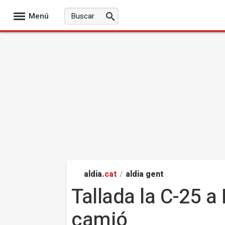
Menú
aldia
.cat
/
aldia gent
Tallada la C-25 a 
camió