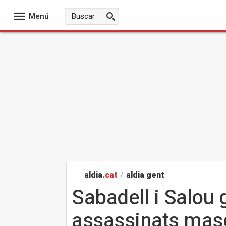
Menú
aldia
.cat
/
aldia gent
Sabadell i Salou 
assassinats masc