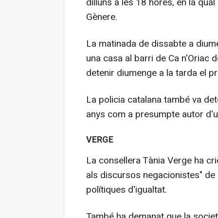
dilluns a les 18 hores, en la qual
Gènere.
La matinada de dissabte a dium
una casa al barri de Ca n'Oriac 
detenir diumenge a la tarda el 
La policia catalana també va det
anys com a presumpte autor d'un 
VERGE
La consellera Tània Verge ha crid
als discursos negacionistes" de l
polítiques d'igualtat.
També ha demanat que la societ