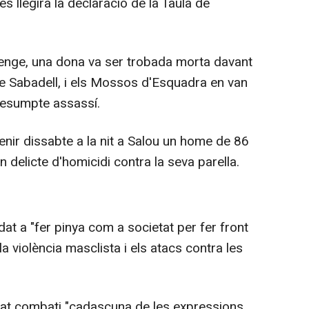
 es llegirà la declaració de la Taula de
enge, una dona va ser trobada morta davant
de Sabadell, i els Mossos d'Esquadra en van
presumpte assassí.
enir dissabte a la nit a Salou un home de 86
delicte d'homicidi contra la seva parella.
at a "fer pinya com a societat per fer front
a violència masclista i els atacs contra les
at combati "cadascuna de les expressions