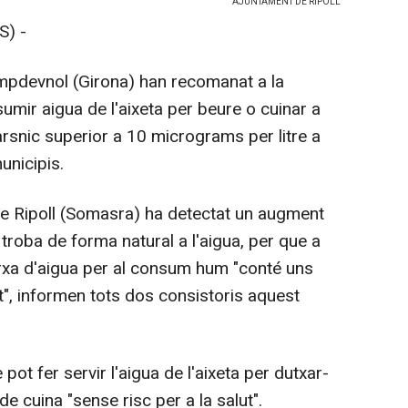
AJUNTAMENT DE RIPOLL
S) -
ampdevnol (Girona) han recomanat a la
umir aigua de l'aixeta per beure o cuinar a
arsnic superior a 10 micrograms per litre a
unicipis.
de Ripoll (Somasra) ha detectat un augment
troba de forma natural a l'aigua, per que a
arxa d'aigua per al consum hum "conté uns
t", informen tots dos consistoris aquest
pot fer servir l'aigua de l'aixeta per dutxar-
 de cuina "sense risc per a la salut".