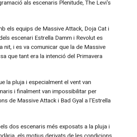
gramació als escenaris Plenitude, The Levi's
mb els equips de Massive Attack, Doja Cat i
dels escenari Estrella Damm i Revolut es
la nit, i es va comunicar que la de Massive
sa que tant era la intenció del Primavera
e la pluja i especialment el vent van
naris i finalment van impossibilitar per
ons de Massive Attack i Bad Gyal a l'Estrella
r els dos escenaris més exposats a la pluja i
andària, els motius derivats de les condicions