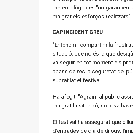
meteorològiques "no garantien la 
malgrat els esforços realitzats".
CAP INCIDENT GREU
"Entenem i compartim la frustraci
situació, que no és la que desitj
va seguir en tot moment els prot
abans de res la seguretat del públ
subratllat el festival.
Ha afegit: "Agraïm al públic ass
malgrat la situació, no hi va have
El festival ha assegurat que dill
d'entrades de dia de dijous, l'imp