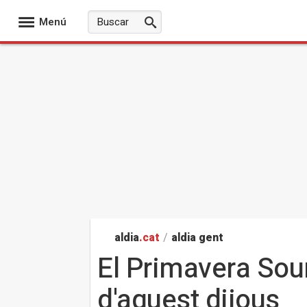
Menú
aldia
.cat
/
aldia gent
El Primavera Soun
d'aquest dijous