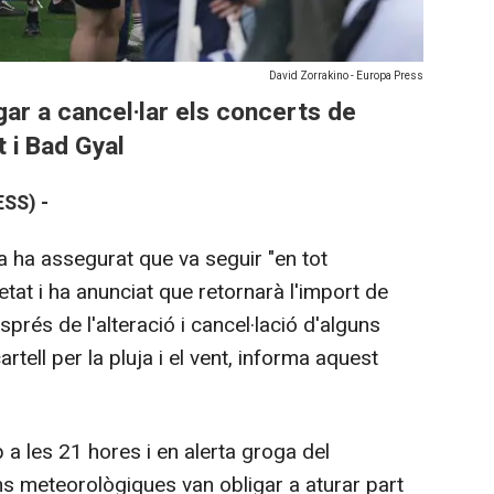
David Zorrakino - Europa Press
igar a cancel·lar els concerts de
 i Bad Gyal
SS) -
 ha assegurat que va seguir "en tot
at i ha anunciat que retornarà l'import de
sprés de l'alteració i cancel·lació d'alguns
tell per la pluja i el vent, informa aquest
p a les 21 hores i en alerta groga del
ns meteorològiques van obligar a aturar part