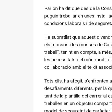
Parlon ha dit que des de la Cons
puguin treballar en unes instal·l
condicions laborals i de segureta
Ha subratllat que aquest divend
els mossos i les mosses de Catal
treball", tenint en compte, a més,
les necessitats del món rural i d
col·laboració amb el teixit associ
Tots ells, ha afegit, s'enfronten 
desafiaments diferents, per la q
tant de la plantilla del carrer 
treballen en un objectiu comparti
model de seguretat de caràcter 