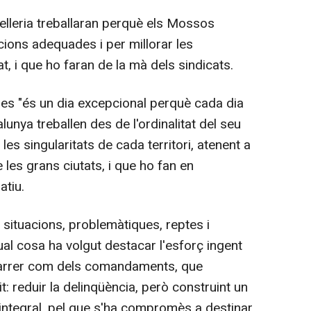
elleria treballaran perquè els Mossos
acions adequades i per millorar les
t, i que ho faran de la mà dels sindicats.
res "és un dia excepcional perquè cada dia
unya treballen des de l'ordinalitat del seu
 les singularitats de cada territori, atenent a
e les grans ciutats, i que ho fan en
atiu.
a situacions, problemàtiques, reptes i
ual cosa ha volgut destacar l'esforç ingent
al carrer com dels comandaments, que
t: reduir la delinqüència, però construint un
integral, pel que s'ha compromès a destinar