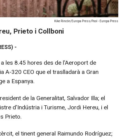
Kike Rincón/Europa Press/Pool - Europa Press
reu, Prieto i Collboni
ESS) -
a les 8.45 hores des de l'Aeroport de
ria A-320 CEO que el traslladarà a Gran
tge a Espanya.
esident de la Generalitat, Salvador Illa; el
stre d'Indústria i Turisme, Jordi Hereu, i el
s Prieto.
xèrcit, el tinent general Raimundo Rodríguez;