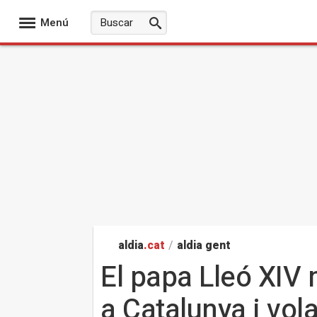
Menú
aldia
.cat
/
aldia gent
El papa Lleó XIV
a Catalunya i vol