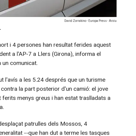
David Zorrakino - Europa Press - Arxiu
-
ort i 4 persones han resultat ferides aquest
ent a l'AP-7 a Llers (Girona), informa el
n un comunicat.
 l'avís a les 5.24 després que un turisme
contra la part posterior d'un camió: el jove
t ferits menys greus i han estat traslladats a
a.
an desplaçat patrulles dels Mossos, 4
neralitat --que han dut a terme les tasques