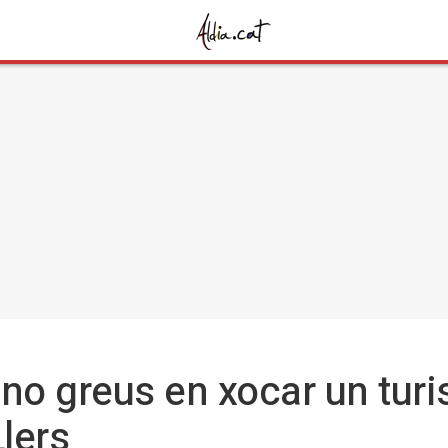
s no greus en xocar un tur
Llers