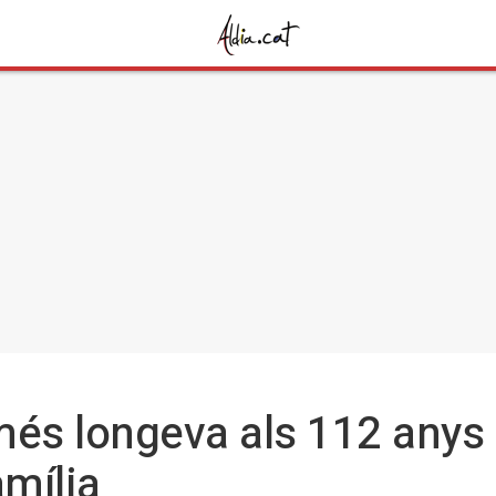
és longeva als 112 anys i 
amília