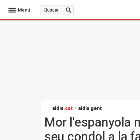
Menú
aldia
.cat
/
aldia gent
Mor l'espanyola m
seu condol a la f