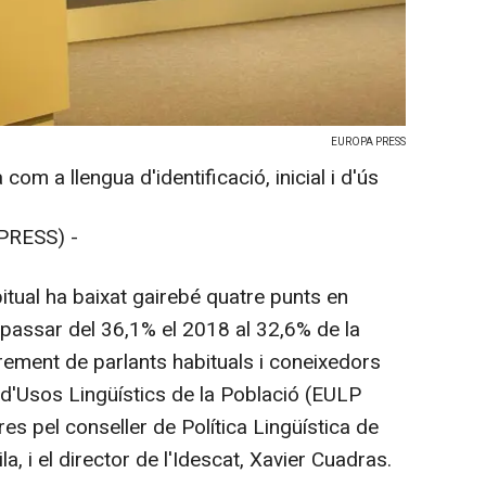
EUROPA PRESS
à com a llengua d'identificació, inicial i d'ús
PRESS) -
bitual ha baixat gairebé quatre punts en
passar del 36,1% el 2018 al 32,6% de la
rement de parlants habituals i coneixedors
 d'Usos Lingüístics de la Població (EULP
s pel conseller de Política Lingüística de
la, i el director de l'Idescat, Xavier Cuadras.