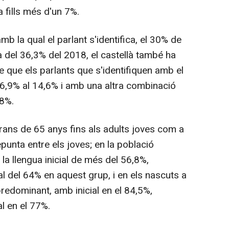
 fills més d'un 7%.
amb la qual el parlant s'identifica, el 30% de
xa del 36,3% del 2018, el castellà també ha
e que els parlants que s'identifiquen amb el
l 6,9% al 14,6% i amb una altra combinació
,8%.
rans de 65 anys fins als adults joves com a
 repunta entre els joves; en la població
la llengua inicial de més del 56,8%,
ual del 64% en aquest grup, i en els nascuts a
 predominant, amb inicial en el 84,5%,
al en el 77%.