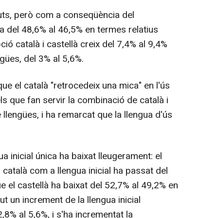
luts, però com a conseqüència del
a del 48,6% al 46,5% en termes relatius
pció català i castellà creix del 7,4% al 9,4%
gües, del 3% al 5,6%.
ue el català "retrocedeix una mica" en l'ús
s que fan servir la combinació de català i
 llengües, i ha remarcat que la llengua d'ús
gua inicial única ha baixat lleugerament: el
atalà com a llengua inicial ha passat del
 el castellà ha baixat del 52,7% al 49,2% en
ut un increment de la llengua inicial
2,8% al 5,6%, i s'ha incrementat la