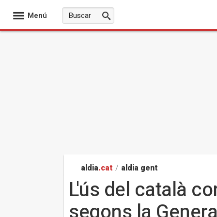
Menú
aldia
.cat
/
aldia gent
L'ús del català c
segons la General