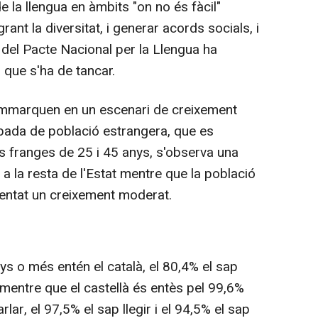
 de la llengua en àmbits "on no és fàcil"
rant la diversitat, i generar acords socials, i
 del Pacte Nacional per la Llengua ha
 que s'ha de tancar.
'emmarquen en un escenari de creixement
ibada de població estrangera, que es
s franges de 25 i 45 anys, s'observa una
a la resta de l'Estat mentre que la població
entat un creixement moderat.
ys o més entén el català, el 80,4% el sap
, mentre que el castellà és entès pel 99,6%
rlar, el 97,5% el sap llegir i el 94,5% el sap